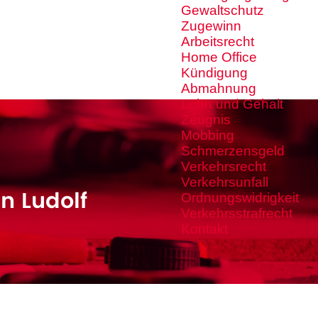
Gewaltschutz
Zugewinn
Arbeitsrecht
Home Office
Kündigung
Abmahnung
Lohn und Gehalt
Zeugnis
Mobbing
Schmerzensgeld
Verkehrsrecht
Verkehrsunfall
n Ludolf
Ordnungswidrigkeit
Verkehrsstrafrecht
Kontakt