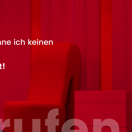
nne ich keinen
t!
rufen